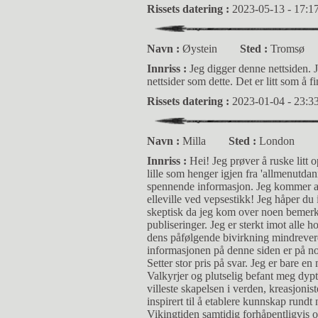
Rissets datering :
2023-05-13 - 17:1
Navn :
Øystein
Sted :
Tromsø
Innriss :
Jeg digger denne nettsiden. 
nettsider som dette. Det er litt som å fi
Rissets datering :
2023-01-04 - 23:3
Navn :
Milla
Sted :
London
Innriss :
Hei! Jeg prøver å ruske litt
lille som henger igjen fra 'allmenutdan
spennende informasjon. Jeg kommer ald
elleville ved vepsestikk! Jeg håper du 
skeptisk da jeg kom over noen bemer
publiseringer. Jeg er sterkt imot all
dens påfølgende bivirkning mindreverdi
informasjonen på denne siden er på noe
Setter stor pris på svar. Jeg er bare e
Valkyrjer og plutselig befant meg dypt
villeste skapelsen i verden, kreasjonis
inspirert til å etablere kunnskap rundt 
Vikingtiden samtidig forhåpentligvis og