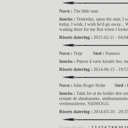
Navn :
The little man
Innriss :
Yesterday, upon the stair, I
today, I wish, I wish he'd go away...
waiting there for me But when I looked 
Rissets datering :
2015-02-11 - 04:0
Navn :
Terje
Sted :
Namsos
Innriss :
Prøver å være kreativ her, m
Rissets datering :
2014-06-15 - 19:5
Navn :
John Roger Holte
Sted :
Innriss :
Takk for at du holder den ur
erstatte de abrahamske, antihumanistis
verdenssfæren. NiDHOGG
Rissets datering :
2014-03-10 - 20:3
Ganga til síða : 1
2
3
4
5
6
7
8
9
10
1