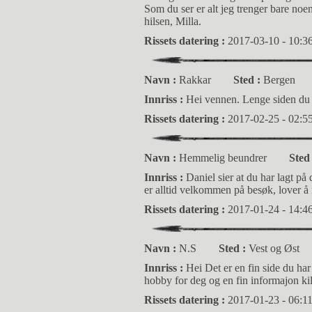
Som du ser er alt jeg trenger bare noen
hilsen, Milla.
Rissets datering :
2017-03-10 - 10:3
Navn :
Rakkar
Sted :
Bergen
Innriss :
Hei vennen. Lenge siden du h
Rissets datering :
2017-02-25 - 02:5
Navn :
Hemmelig beundrer
Sted
Innriss :
Daniel sier at du har lagt på
er alltid velkommen på besøk, lover å i
Rissets datering :
2017-01-24 - 14:4
Navn :
N.S
Sted :
Vest og Øst
Innriss :
Hei Det er en fin side du har
hobby for deg og en fin informajon kild
Rissets datering :
2017-01-23 - 06:1