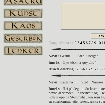
Ganga til síða : 1
2
3
4
5
6
7
8
9
10
1
Navn :
Gestur
Sted :
Bergen
Innriss :
Gjestebok er gøy 2024!
Rissets datering :
2024-11-21 - 15:2
Navn :
Katarina
Sted :
Namsos
Innriss :
Hei på deg om du leser dette 
nevne at demoer "Sogneriket" og "Det 
vokste opp på Stemmehaugen som ligger
en etterkommer etter legendariske sv