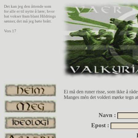
Det kan jeg den åttende som
for alle er til nytte å lære; hvor
hat vokser fram blant Hildrings
sønner, det må jeg bøte brått.
Vers 17
Ei må den runer risse, som ikke å råd
Manges mén det volderi mørke tegn at
Navn :
Epost :