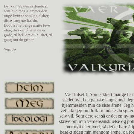
Det kan jeg den syttende at
sent hun meg glemmer den
unge kvinne som jeg elsket;
disse sangene har du,
Loddfavne, lenge måtte leve
uten, du skal få se at de er
gode, til hell om du husker, til
gang om du griper.
Vers 35
Vær hilset!!! Som sikkert mange har 
stedet hvil i en ganske lang stund. Jeg 
hjemmesiden min de siste årene. Jeg ha
vet ikke jeg om folk fremdeles besøker
selv vil. Som dere ser så er det en ny m
skrive om min verdensanskuelse og poli
mer nytt etterhvert, så det er bare å 
besøkt siden min gjennom årene, og for 