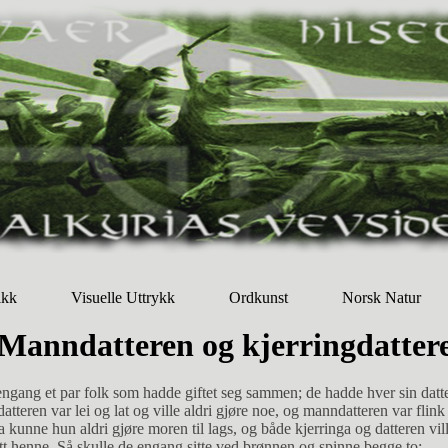
ikk
Visuelle Uttrykk
Ordkunst
Norsk Natur
Manndatteren og kjerringdatter
gang. Så gikk hun et stykke til, så kom hun til en brandet ku som gikk med en melkekolle på hornene; det var en stor, vakker ku, og juret sto så fullt og stint. "Å, vær så snill og melk meg du," sa kua, "for jeg er så melkesprengt; drikk så mye du vil, og hell resten på klovene mine, så skal jeg hjelpe deg igjen, jeg." Manndatteren, hun gjorde som kua ba; bare hun tok i spenene, så sprutet melken i kolla; så drakk hun seg utørst, og resten helte hun på klovene, og kolla hengte hun på hornene igjen. Da hun hadde gått et stykke til på enga, møtte hun en stor saubukk, og den hadde så tykk og lang ull at den gikk og dro den etter seg, og på det ene hornet hang en stor saks. "Å, klipp meg du," sa bukken, "for her går jeg med all denne ulla og peser, og det er så varmt at jeg er ferdig til åkvamne. Ta så mye du vil, og virr resten om halsen på meg, så skal jeg hjelpe deg igjen." Ja hun var straks villig, og bukken la seg opp i fanget hennes, og den lå så still, og hun klippet den så pent at den ikke fikk minste rispet i skinnet engang. Så tok hun så mye hun ville av ullen, og resten virret hun om halsen på bukken. Litt lenger fram kom hun til et epletre, og det var så fullt med epler at alle grenene var bøyd mot jorden, og inne ved stammen sto det en liten stang. "Å, vær så snill og plukk eplene av meg du," sa det, "så grenene mine kan få rettet seg, for det leiter på å stå så kroket; men slå endelig smått og vart, så du ikke slår meg fordervet; spis så mye du vil, og legg resten innved roten min, så skal jeg hjelpe deg igjen, jeg." Ja, hun plukket dem hun kunne nå, og siden tok hun stangen og slo ned de andre forsiktig; så spiste hun seg mett, og resten la hun pent inn til roten. Så gikk hun et langt, langt stykke, og så kom hun til en stor gård, og der bodde en trollkjerring med datteren sin. Der gikk hun inn og spurte om hun kunne få tjeneste. "Å det kan ikke nytte," sa trollkjerringa; "vi har hatt mange, men ingen av dem har dudd til noe." Men hun ba så vakkert at de endelig skulle ta henne i tjeneste. Ja, de tok henne da også, og så ga trollkjerringa henne et såld og ba henne hente vann i det. Hun syntes nok det var urimelig å hente vann i et såld, men hun gikk likevel, og da hun kom til brønnen sang småfuglene: "Klin i ler, stikk i strå! Klin i ler, stikk i strå!" Ja, det gjorde hun, og så kunne hun bære vann i såldet nokså godt; men da hun kom hjem med vannet, og trollkjerringa fikk se såldet, sa hun: "Det har du ikke suget av ditt eget bryst!" Så sa trollkjerringa hun skulle gå i fjøset og måke og melke; men da hun kom dit, var der en skuffe så stor og tung at hun ikke rådde med den; hun kunne ikke lette den engang. Hun visste nå slett ikke hvordan hun skulle bære seg at; men fuglene sang at hun skulle ta limeskaftet og kaste ut litt, så føk alt det andre etter. Det gjorde hun, og aldri før var det gjort, så var fjøset så rent som det var både måket og sopt. Nå skulle hun til å melke kuene; men de var så urolige, de både sparket og spente, så hun slett ikke kunne komme til å melke dem. Men så sang fuglene utenfor: "Liten streng, liten sup til alle småfugler sprut!" Ja, det gjorde hun, hun sprøytet en liten streng av melken ut til småfuglene, så sto alle kuene stille og lot henne melke seg, og de hverken spente eller sparket; de letter ikke en fot engang. Da trollkjerringen så hun kom inn med melken, sa hun: "Det har du ikke suget av ditt eget bryst! Men nå skal du ta denne svarte ulla og vaske hvit." Dette visste jenta nå slett ikke hvordan hun skulle bli ferdig med; for hun hadde aldri sett at noen hadde kunnet vaske svart ull hvit; men enda sa hun ingenting; hun tok ullen og gikk ut til brønnen med. Så sang småfuglene at hun skulle ta ullen og ha den opp i den store bøtta som sto der, så ble den nok hvit. "Nei, nei," sa trollkjerringa da hun kom inn med ullen, "deg nytter det ikke å ha, du kan jo gjøre hva det skal være. Du kom til å ergre livet av meg til sist; det er best du får reisepass." Så satte trollkjerringa fram tre skrin, et rødt, et grønt og et blått, og så skulle hun få lov til å ta det hun ville, og det skulle være lønnen hennes. Hun visste ikke hva for et hun skulle ta, men småfuglene sang: "Ta ikke det grønne, ta ikke det røde; men ta det blå, som vi har satt tre kors oppå!" Hun tok det blå, slik som fuglene sang. "Tvi vøre deg og da!" sa trollkjerringa, "det skal du nok komme til å unngjelde for." Da manndatteren nå skulle reise, skjøt trollkjerringa en gloende jernstang etter henne; men hun smatt bakom døren med det samme og gjemte seg, så den ikke traff henne; for småfuglene hadde sagt henne hvordan hun skulle bære seg at. Hun gikk nå så fort hun kunne; men da hun kom bortover til epletreet, hørte hun det tok til å dure så i veien; det var trollkjerringa og datter hennes som kom etter. Jenta ble så redd at hun ikke visste hvor hun skulle gjøre av seg. "Kom hit til meg du," sa epletreet, "så skal jeg hjelpe deg; gå under grenene mine og gjem deg, for får de fatt på deg, så tar de skrinet fra deg og river deg i hjel." Ja, det gjorde hun og rett som det var, så kom kjerringa og datteren. "Har du sett noen jente har gått her, du?" sa trollkjerringa. "Å ja," sa epletreet, "det sprang én forbi for en stund siden; men hun er så langt borte at du når henne aldri igjen." Så snudde trollkjerringa og reiste hjem igjen. Jenta gikk et stykke fram, men da hun kom bort til bukken, hørte hun det tok til å dure på nytt, så hun ikke visste hvor hun skulle gjøre av seg, så redd og fælen ble hun; for hun kunne nok vite det hadde dradd etter med trollkjerringa igjen. "Kom hit til meg du, så skal jeg hjelpe deg," sa bukken; "gjem deg under ulla mi, så ser de deg ikke; ellers tar de skrinet fra deg og river deg i hjel." Rett som det var, så kom trollkjerringa farende. "Har du sett noen jente har gått her, du?" sa hun til bukken. "Å ja," sa bukken, "jeg så én for en stund siden, men hun sprang så fort at du tar ikke henne igjen." Så snudde trollkjerringa og reiste hjem. Da jenta hadde kommet så langt som til kua, hørte hun det tok til å dure så i veien igjen. "Kom hit til meg, du," sa kua, "så skal jeg hjelpe deg, gjem deg under juret mitt; ellers kommer trollkjerringa og tar skrinet fra deg og river deg i hjel." Det varte ikke lenge før hun kom. "Har du sett noen jente har gått her, du?" sa trollkjerringa til kua. "Ja, jeg så én for en stund siden; men hun er langt borte nå, for hun sprang så fort; henne tar du nok ikke igjen," sa kua. Trollkjerringa snudde da og reiste hjem igjen. Da jenta hadde kommet et langt, langt stykke fram, og hun ikke var langt fra risgjerdet, hørte hun det tok til å dure på nytt lag, og hun ble både redd og fælen; for hun kunne nok vite det var trollkjerringa som hadde snudd om igjen. "Kom hit til meg du, så skal jeg hjelpe deg," sa risgjerdet; "kryp under kvistene mine, så de ikke ser deg; ellers tar de fra deg skrinet og river deg i hjel." Ja, hun inn under kvistene i risgjerdet. "Har du sett noen jente har gått her, du?" sa trollkjerringa til risgjerdet. "Nei, jeg har ikke sett noen jente," svarte risgjerdet, og var så sint at det fraste av deg, og så gjorde det seg så stort at det ikke var til åtenke på å komme over det; og så ble det ikke annen råd for trollkjerringa enn å snu og reise hjem. Da manndatteren var kommet vel hjem, ble både kjerringa og datter hennes enda mer avindsyke på henne enn de før hadde vært, for nå var hun enda mye vakrere, og så gild at det var en lyst å se henne. Hun fikk ikke lov til åvære inne hos dem; de jaget henne ut i grisehuset, der skulle hun holde til. Her vasket hun pent og rent, og så lukket hun opp skrinet og ville se hva det var hun hadde fått i lønn; og med det samme hun lukket det opp, så var det så mye gull og sølv og så mange kostelige ting i det, at både vegger og tak ble hengende fulle, og det var mye finere i grisehuset enn på den gildeste kongsgård. Da stemoren og datteren fikk se dette, ble de rent ute av seg, og ga seg til å grave og spørre om hvordan tjenesten hadde vært. "Å," sa hun, "Dere kan nok vite det, siden jeg har fått slik lønn; det var slike folk, og slik en kone å tjene hos at det fins ikke maken." Ja, så ville kjerringdatteren endelig avsted og tjene, så hun også kunne få seg et slikt gullskrin. De satte seg da til å spinne igjen; men da skulle kjerringdatteren spinne bust og manndatteren lin, og den som det først røk av for, skulle i brønnen. Det varte ikke lenge før det røk for kjerringdatteren, det kan en nok vite, og så kastet de henne i brønnen. Nå gikk det like ens; hun falt til bunns, men slo seg ikke, men så kom hun på en v