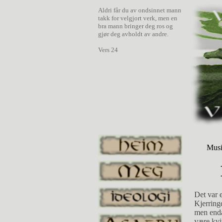
Aldri får du av ondsinnet mann
takk for velgjort verk, men en
bra mann bringer deg ros og
gjør deg avholdt av andre.
Vers 24
Mus
Det var engang et par folk som hadde giftet seg sammen; de hadde hver sin datter. Kjerringdatteren var lei og lat og ville aldri gjøre noe, og manndatteren var flink og villig; men enda kunne hun aldri gjøre moren til lags, og både kjerringa og datteren ville gjerne være kvitt henne. Så skulle de engang sitte ved brønnen og spinne begge to; kjerringdatteren skulle spinne lin, men manndatteren fikk ikke annet enn bust. "Du er nå alltid så flink og så ferm du," sa kjerringdatteren, "men enda er jeg ikke redd for å spinne om kapp med deg." Ja så ble de forlikt om at den som det først røk for, skulle i brønnen. Rett som det var, så gikk det av for manndatteren, og så måtte hun i brønnen. Men da hun kom til bunns, slo hun seg ikke, og vidt og bredt omkring så hun ikke annet enn en vakker grønn eng. Hun gikk et stykke bortover enga, så kom hun til et risgjerde; det skulle hun over. "Å, trå ikke så hardt på meg du," sa risgjerdet, "så skal jeg hjelpe deg en annen gang, jeg." Hun gjorde seg så lett som en fjær og trådte så varsomt at hun nesten ikke kom nær det en