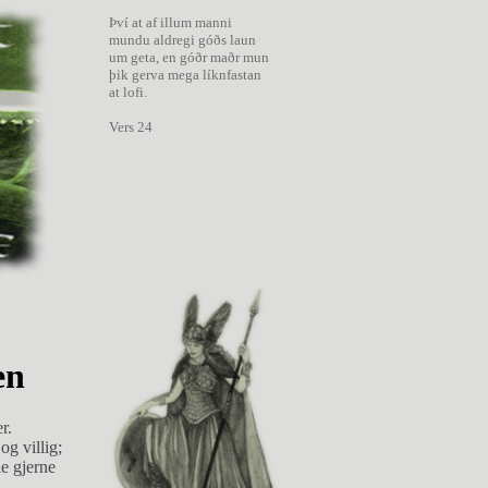
Því at af illum manni
mundu aldregi góðs laun
um geta, en góðr maðr mun
þik gerva mega líknfastan
at lofi.
Vers 24
en
akker, grønn eng. Da hun hadde gått et stykke, kom hun til risgjerdet. "Trå ikke hardt på meg, du, så skal jeg hjelpe deg igjen," sa det. "Å, hva bryr jeg meg om en kvisthaug," sa hun, og gjorde seg tung og tråd