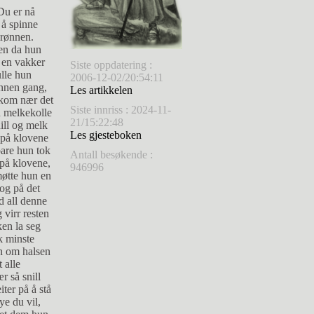
Siste oppdatering :
2006-12-02/20:54:11
Les artikkelen
Siste innriss : 2024-11-
21/15:22:48
Les gjesteboken
Antall besøkende :
946996