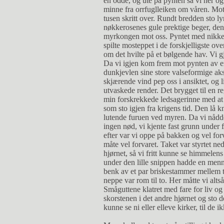
en odde, og ute på pynten så vi her og
minne fra orrfuglleiken om våren. Mot 
tusen skritt over. Rundt bredden sto l
nøkkerosenes gule prektige beger, den
myrkongen mot oss. Pyntet med nikken
spilte mosteppet i de forskjelligste o
om det hvilte på et bølgende hav. Vi gj
Da vi igjen kom frem mot pynten av e
dunkjevlen sine store valseformige ak
skjærende vind pep oss i ansiktet, og 
utvaskede render. Det brygget til en reg
min forskrekkede ledsagerinne med at 
som sto igjen fra krigens tid. Den lå k
lutende furuen ved myren. Da vi nådd
ingen nød, vi kjente fast grunn under 
efter var vi oppe på bakken og vel for
måte vel forvaret. Taket var styrtet ned
hjørnet, så vi fritt kunne se himmelens
under den lille snippen hadde en menn
benk av et par briskestammer mellem 
neppe var rom til to. Her måtte vi altså 
Småguttene klatret med fare for liv 
skorstenen i det andre hjørnet og sto 
kunne se ni eller elleve kirker, til de 