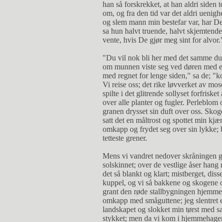
han så forskrekket, at han aldri siden 
om, og fra den tid var det aldri uenig
og slem mann min bestefar var, har De 
sa hun halvt truende, halvt skjemtende
vente, hvis De gjør meg sint for alvor.
"Du vil nok bli her med det samme du,
om munnen viste seg ved døren med et
med regnet for lenge siden," sa de; "k
Vi reise oss; det rike løvverket av mo
spilte i det glitrende sollyset forfriske
over alle planter og fugler. Perleblom
granen drysset sin duft over oss. Skoge
satt det en måltrost og spottet min kj
omkapp og frydet seg over sin lykke; 
tetteste grener.
Mens vi vandret nedover skråningen g
solskinnet; over de vestlige åser hang
det så blankt og klart; mistberget, dis
kuppel, og vi så bakkene og skogene 
grant den røde stallbygningen hjemme
omkapp med småguttene; jeg slentret ef
landskapet og slokket min tørst med sa
stykket; men da vi kom i hjemmehagen