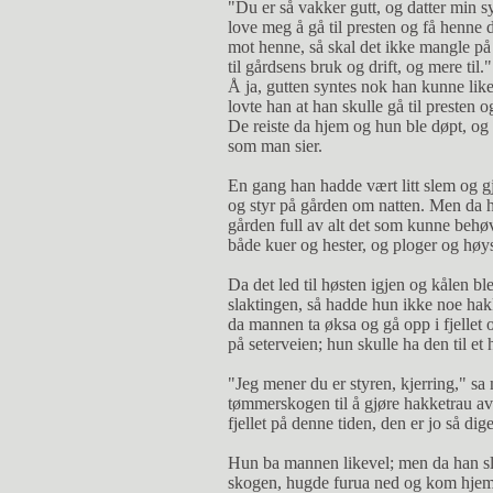
"Du er så vakker gutt, og datter min s
love meg å gå til presten og få henne
mot henne, så skal det ikke mangle på
til gårdsens bruk og drift, og mere til."
Å ja, gutten syntes nok han kunne like
lovte han at han skulle gå til presten 
De reiste da hjem og hun ble døpt, og 
som man sier.
En gang han hadde vært litt slem og g
og styr på gården om natten. Men da 
gården full av alt det som kunne behøv
både kuer og hester, og ploger og høysl
Da det led til høsten igjen og kålen ble 
slaktingen, så hadde hun ikke noe hak
da mannen ta øksa og gå opp i fjellet
på seterveien; hun skulle ha den til et
"Jeg mener du er styren, kjerring," sa
tømmerskogen til å gjøre hakketrau av
fjellet på denne tiden, den er jo så dig
Hun ba mannen likevel; men da han slet
skogen, hugde furua ned og kom hjem