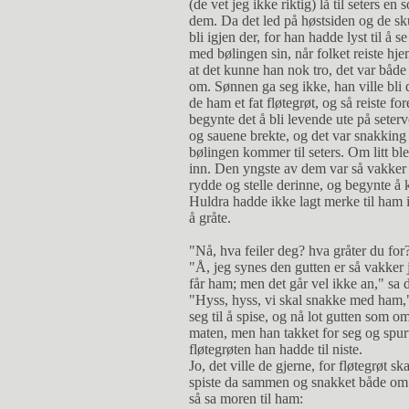
(de vet jeg ikke riktig) lå til seters
dem. Da det led på høstsiden og de skul
bli igjen der, for han hadde lyst til å 
med bølingen sin, når folket reiste hje
at det kunne han nok tro, det var både v
om. Sønnen ga seg ikke, han ville bli der
de ham et fat fløtegrøt, og så reiste fo
begynte det å bli levende ute på seterv
og sauene brekte, og det var snakking 
bølingen kommer til seters. Om litt ble
inn. Den yngste av dem var så vakker a
rydde og stelle derinne, og begynte å
Huldra hadde ikke lagt merke til ham
å gråte.
"Nå, hva feiler deg? hva gråter du for
"Å, jeg synes den gutten er så vakker j
får ham; men det går vel ikke an," sa 
"Hyss, hyss, vi skal snakke med ham,"
seg til å spise, og nå lot gutten som 
maten, men han takket for seg og spur
fløtegrøten han hadde til niste.
Jo, det ville de gjerne, for fløtegrøt s
spiste da sammen og snakket både om d
så sa moren til ham: