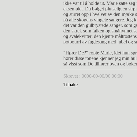
ikke var til å holde ut. Marie satte se
eksemplet. Da bølget plutselig en strø
og stirret opp i hvelvet av den mørke
på alle skogens vingete sangere. Jeg kj
det var den gulbrystede sanger, som ga
den skrek som falken og smånynnet som
og svalekvitter; den kjente måltrostens
potpourri av fuglesang med jubel og s
"Hører De?" ropte Marie, idet hun spr
hører disse tonene kjenner jeg min huld
så visst som De tilhører byen og bøke
Skrevet : 0000-00-00/00:00:00
Tilbake