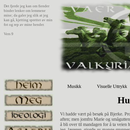
Det fjerde jeg kan om fiender
binder lenker om lemmene
mine; da galer jeg slik at jeg
kan gå, kjetting spretter av min
fot og rep av mine hender.
Vers 9
Musikk
Visuelle Uttrykk
Hu
Vi hadde vært på besøk på Bjerke. P
aften; men jomfru Marie og småguttene 
å bli over til mandagen for å ta veien 
jeg, læreren, gjorde av mange grun