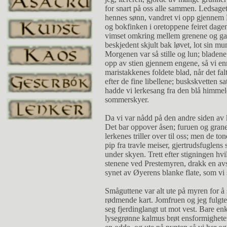
for snart på oss alle sammen. Ledsage
hennes sønn, vandret vi opp gjennem B
og bokfinken i oretoppene feiret dage
vimset omkring mellem grenene og ga 
beskjedent skjult bak løvet, lot sin mu
Morgenen var så stille og lun; bladene
opp av stien gjennem engene, så vi en
maristakkenes foldete blad, når det falt
efter de fine libellene; buskskvetten sa
hadde vi lerkesang fra den blå himmele
sommerskyer.
Da vi var nådd på den andre siden av k
Det bar oppover åsen; furuen og grane
lerkenes triller over til oss; men de 
pip fra travle meiser, gjertrudsfuglens
under skyen. Trett efter stigningen hvi
stenene ved Prestemyren, drakk en avs
synet av Øyerens blanke flate, som vi
Småguttene var alt ute på myren for å 
rødmende kart. Jomfruen og jeg fulgte
seg fjerdinglangt ut mot vest. Bare enk
lysegrønne kalmus brøt ensformigheten 