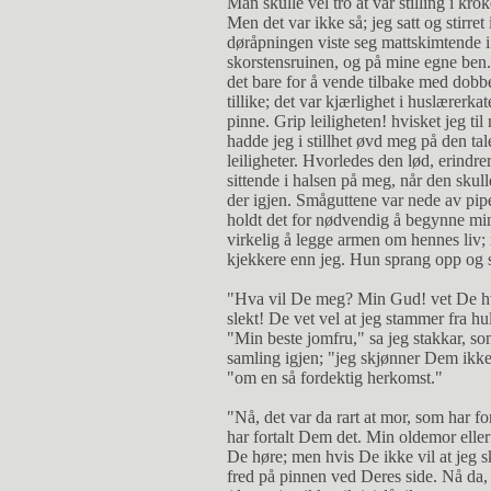
Man skulle vel tro at vår stilling i k
Men det var ikke så; jeg satt og stirre
døråpningen viste seg mattskimtende i 
skorstensruinen, og på mine egne ben. 
det bare for å vende tilbake med dobbe
tillike; det var kjærlighet i huslærerka
pinne. Grip leiligheten! hvisket jeg ti
hadde jeg i stillhet øvd meg på den tal
leiligheter. Hvorledes den lød, erindrer
sittende i halsen på meg, når den sku
der igjen. Småguttene var nede av pip
holdt det for nødvendig å begynne min
virkelig å legge armen om hennes liv; 
kjekkere enn jeg. Hun sprang opp og s
"Hva vil De meg? Min Gud! vet De hv
slekt! De vet vel at jeg stammer fra hul
"Min beste jomfru," sa jeg stakkar, so
samling igjen; "jeg skjønner Dem ikke, 
"om en så fordektig herkomst."
"Nå, det var da rart at mor, som har f
har fortalt Dem det. Min oldemor eller
De høre; men hvis De ikke vil at jeg s
fred på pinnen ved Deres side. Nå da, 